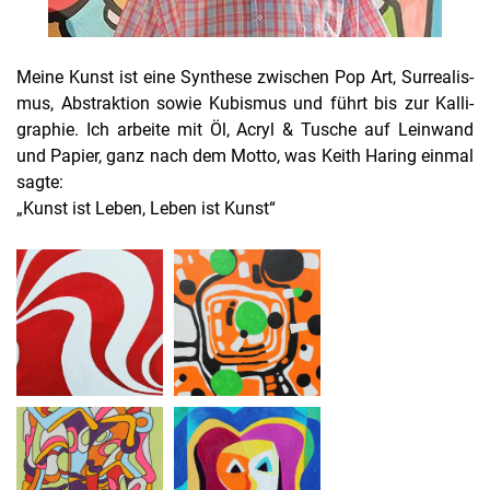
Meine Kunst ist eine Syn­the­se zwi­schen Pop Art, Sur­rea­lis­
mus, Abs­trak­ti­on sowie Ku­bis­mus und führt bis zur Kal­li­
gra­phie. Ich ar­bei­te mit Öl, Acryl & Tu­sche auf Lein­wand
und Pa­pier, ganz nach dem Motto, was Keith Ha­ring ein­mal
sagte:
„Kunst ist Leben, Leben ist Kunst“