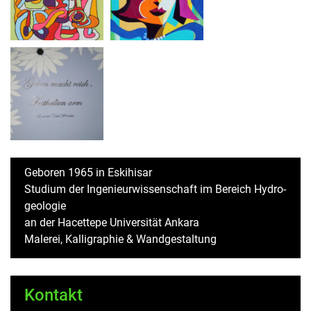
Ge­bo­ren 1965 in Es­ki­hi­sar
Stu­di­um der In­ge­nieur­wis­sen­schaft im Be­reich Hy­dro­
geo­lo­gie
an der Ha­cet­te­pe Uni­ver­si­tät An­ka­ra
Ma­le­rei, Kal­li­gra­phie & Wand­ge­stal­tung
Kon­takt